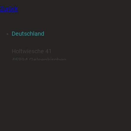
Zurück
Deutschland
Holtwiesche 41
45894 Gelsenkirchen
Spanien
Carrer Magelanes 37
07590 Cala Ratjada
Kontakt
+49 160 243 46 79