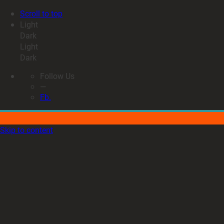
Scroll to top
Light
Dark
Light
Dark
Follow Us
—
Fb.
Skip to content