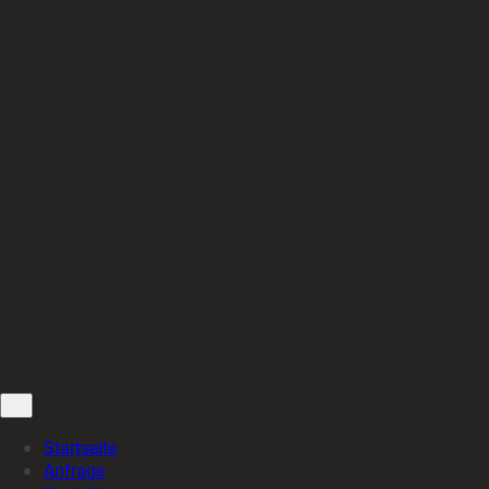
Inicio
Startseite
Anfrage
Kontakt
© WuP Design - 2008-
2026
· WuP Design
Startseite
Anfrage