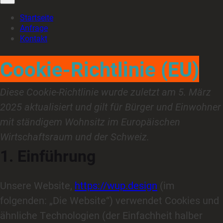
Startseite
Anfrage
Kontakt
Cookie-Richtlinie (EU)
Diese Cookie-Richtlinie wurde zuletzt am 5. März
2025 aktualisiert und gilt für Bürger und Einwohner
mit ständigem Wohnsitz im Europäischen
Wirtschaftsraum und der Schweiz.
1. Einführung
Unsere Website,
https://wup.design
(im
folgenden: „Die Website“) verwendet Cookies und
ähnliche Technologien (der Einfachheit halber