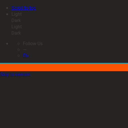
Scroll to top
Light
Dark
Light
Dark
Follow Us
—
Fb.
Skip to content